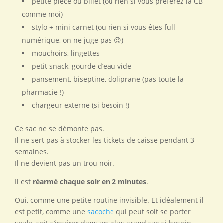
petite pièce ou billet (ou rien si vous préférez la CB
comme moi)
stylo + mini carnet (ou rien si vous êtes full
numérique, on ne juge pas 😉)
mouchoirs, lingettes
petit snack, gourde d’eau vide
pansement, biseptine, doliprane (pas toute la
pharmacie !)
chargeur externe (si besoin !)
Ce sac ne se démonte pas.
Il ne sert pas à stocker les tickets de caisse pendant 3
semaines.
Il ne devient pas un trou noir.
Il est
réarmé chaque soir en 2 minutes
.
Oui, comme une petite routine invisible. Et idéalement il
est petit, comme une
sacoche
qui peut soit se porter
seule, soit s’insérer dans un plus grand sac si besoin.