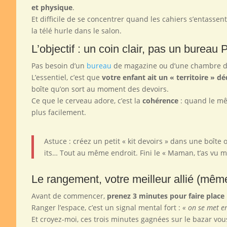
et physique
.
Et difficile de se concentrer quand les cahiers s’entassen
la télé hurle dans le salon.
L’objectif : un coin clair, pas un bureau 
Pas besoin d’un
bureau
de magazine ou d’une chambre de 
L’essentiel, c’est que
votre enfant ait un « territoire » dé
boîte qu’on sort au moment des devoirs.
Ce que le cerveau adore, c’est la
cohérence
: quand le mê
plus facilement.
Astuce : créez un petit « kit devoirs » dans une boîte o
its… Tout au même endroit. Fini le « Maman, t’as vu ma
Le rangement, votre meilleur allié (mêm
Avant de commencer,
prenez 3 minutes pour faire place
Ranger l’espace, c’est un signal mental fort :
« on se met e
Et croyez-moi, ces trois minutes gagnées sur le bazar vou