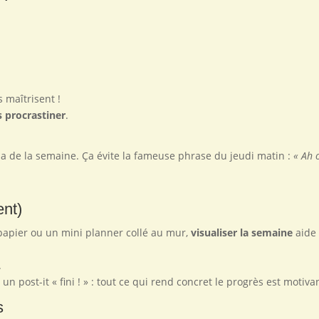
 maîtrisent !
s procrastiner
.
nda de la semaine. Ça évite la fameuse phrase du jeudi matin :
« Ah 
ent)
papier ou un mini planner collé au mur,
visualiser la semaine
aide
.
 un post-it « fini ! » : tout ce qui rend concret le progrès est motiva
s