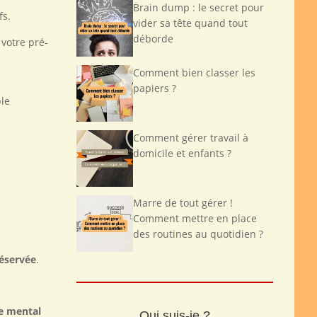
Brain dump : le secret pour
fs.
vider sa tête quand tout
déborde
 votre pré-
Comment bien classer les
papiers ?
ble
Comment gérer travail à
domicile et enfants ?
Marre de tout gérer !
Comment mettre en place
des routines au quotidien ?
réservée
.
ce mental
Qui suis-je ?