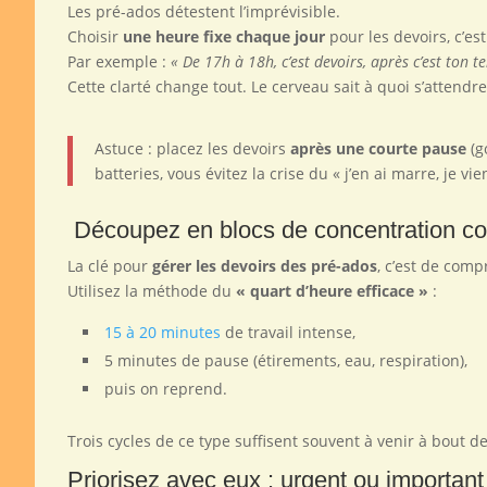
Les pré-ados détestent l’imprévisible.
Choisir
une heure fixe chaque jour
pour les devoirs, c’est
Par exemple :
« De 17h à 18h, c’est devoirs, après c’est ton t
Cette clarté change tout. Le cerveau sait à quoi s’attendr
Astuce : placez les devoirs
après une courte pause
(g
batteries, vous évitez la crise du « j’en ai marre, je v
Découpez en blocs de concentration co
La clé pour
gérer les devoirs des pré-ados
, c’est de comp
Utilisez la méthode du
« quart d’heure efficace »
:
15 à 20 minutes
de travail intense,
5 minutes de pause (étirements, eau, respiration),
puis on reprend.
Trois cycles de ce type suffisent souvent à venir à bout de
Priorisez avec eux : urgent ou important