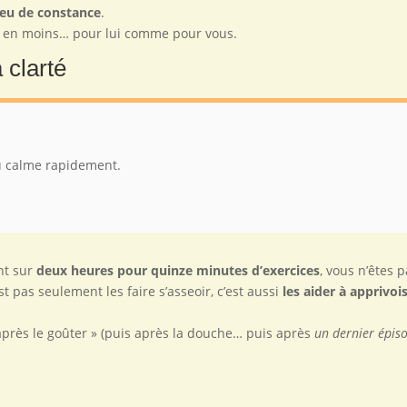
 peu de constance
.
ss en moins… pour lui comme pour vous.
 clarté
du calme rapidement.
ent sur
deux heures pour quinze minutes d’exercices
, vous n’êtes p
est pas seulement les faire s’asseoir, c’est aussi
les aider à apprivois
e après le goûter » (puis après la douche… puis après
un dernier épis