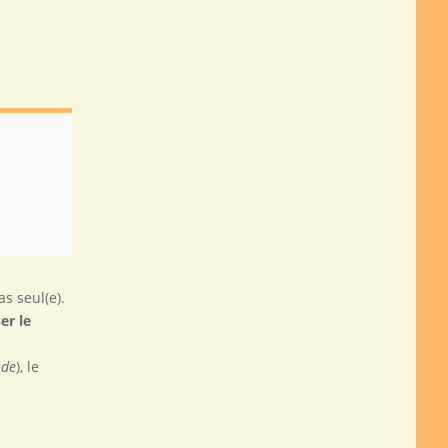
as seul(e).
er le
ode
), le