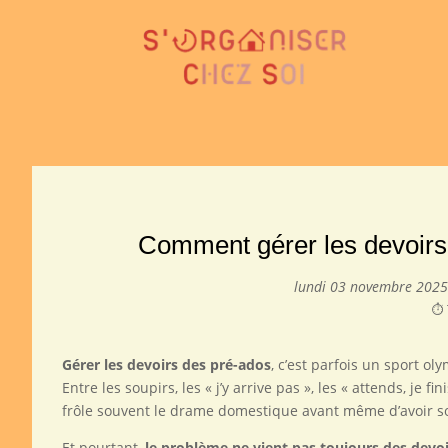
Comment gérer les devoirs 
lundi 03 novembre 202
⏱️
Gérer les devoirs des pré-ados
, c’est parfois un sport ol
Entre les soupirs, les « j’y arrive pas », les « attends, je
frôle souvent le drame domestique avant même d’avoir sor
Et pourtant,
le problème ne vient pas toujours des dev