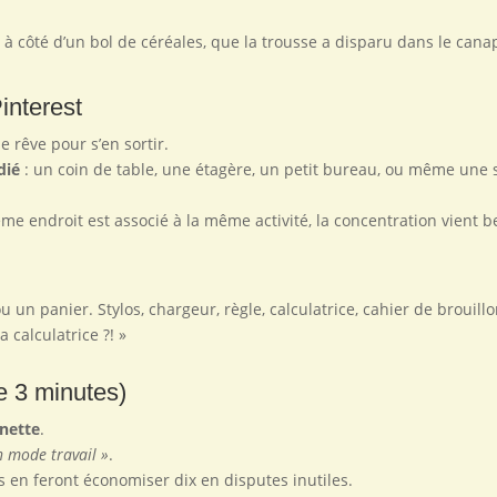
t à côté d’un bol de céréales, que la trousse a disparu dans le cana
Pinterest
rêve pour s’en sortir.
dié
: un coin de table, une étagère, un petit bureau, ou même une 
me endroit est associé à la même activité, la concentration vient 
u un panier. Stylos, chargeur, règle, calculatrice, cahier de brouillo
 calculatrice ?! »
e 3 minutes)
 nette
.
n mode travail »
.
s en feront économiser dix en disputes inutiles.