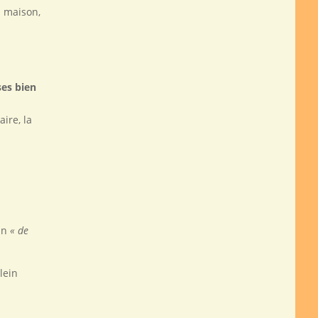
a maison,
ses bien
ire, la
un
« de
lein