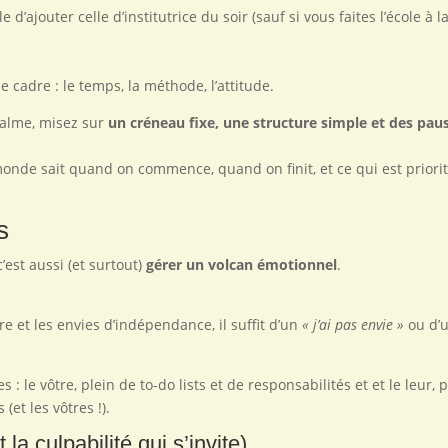
d’ajouter celle d’institutrice du soir (sauf si vous faites l’école à l
le cadre : le temps, la méthode, l’attitude.
calme, misez sur
un créneau fixe, une structure simple et des pau
onde sait quand on commence, quand on finit, et ce qui est priorita
s
 c’est aussi (et surtout)
gérer un volcan émotionnel
.
re et les envies d’indépendance, il suffit d’un
« j’ai pas envie »
ou d’
le vôtre, plein de to-do lists et de responsabilités et et le leur, p
(et les vôtres !).
 la culpabilité qui s’invite)