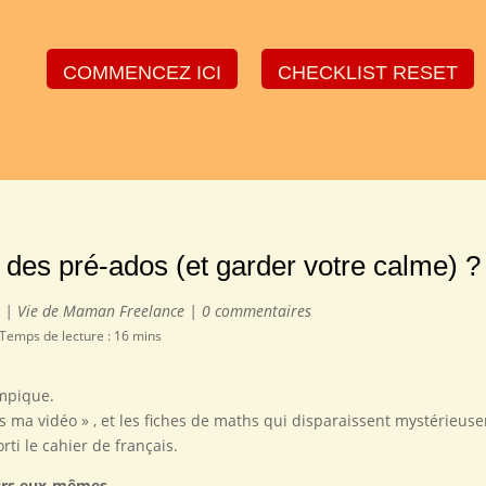
COMMENCEZ ICI
CHECKLIST RESET
des pré-ados (et garder votre calme) ?
5
|
Vie de Maman Freelance
|
0 commentaires
 Temps de lecture : 16 mins
ympique.
 finis ma vidéo » , et les fiches de maths qui disparaissent mystérie
ti le cahier de français.
oirs eux-mêmes
.