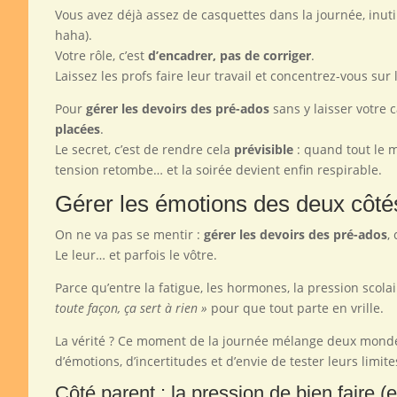
Vous avez déjà assez de casquettes dans la journée, inutile 
haha).
Votre rôle, c’est
d’encadrer, pas de corriger
.
Laissez les profs faire leur travail et concentrez-vous sur 
Pour
gérer les devoirs des pré-ados
sans y laisser votre 
placées
.
Le secret, c’est de rendre cela
prévisible
: quand tout le m
tension retombe… et la soirée devient enfin respirable.
Gérer les émotions des deux côté
On ne va pas se mentir :
gérer les devoirs des pré-ados
,
Le leur… et parfois le vôtre.
Parce qu’entre la fatigue, les hormones, la pression scolai
toute façon, ça sert à rien »
pour que tout parte en vrille.
La vérité ? Ce moment de la journée mélange deux mondes : 
d’émotions, d’incertitudes et d’envie de tester leurs limites 
Côté parent : la pression de bien faire (et