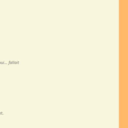
oui… fallait
nt.