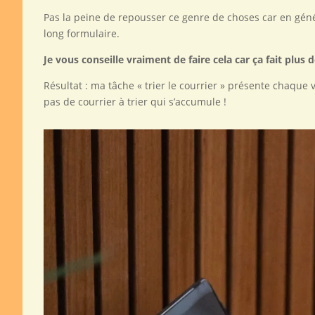
Pas la peine de repousser ce genre de choses car en gén
long formulaire.
Je vous conseille vraiment de faire cela car ça fait plus
Résultat : ma tâche « trier le courrier » présente chaque 
pas de courrier à trier qui s’accumule !