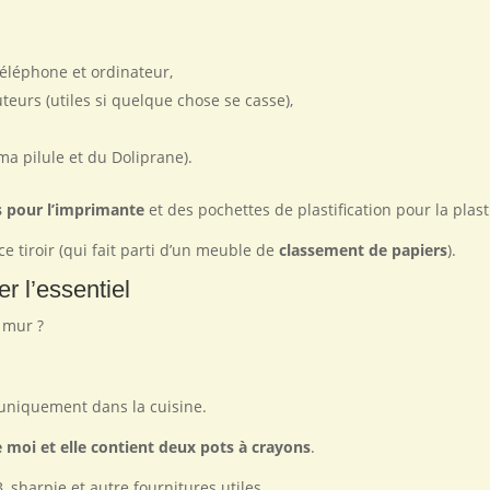
téléphone et ordinateur,
urs (utiles si quelque chose se casse),
a pilule et du Doliprane).
s pour l’imprimante
et des pochettes de plastification pour la plast
e tiroir (qui fait parti d’un meuble de
classement de papiers
).
r l’essentiel
 mur ?
r uniquement dans la cuisine.
 moi et elle contient deux pots à crayons
.
, sharpie et autre fournitures utiles.