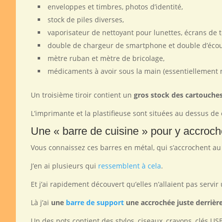
enveloppes et timbres, photos d’identité,
stock de piles diverses,
vaporisateur de nettoyant pour lunettes, écrans de 
double de chargeur de smartphone et double d’écoute
mètre ruban et mètre de bricolage,
médicaments à avoir sous la main (essentiellement m
Un troisième tiroir contient un
gros stock des cartouche
L’imprimante et la plastifieuse sont situées au dessus de c
Une « barre de cuisine » pour y accroche
Vous connaissez ces barres en métal, qui s’accrochent au
J’en ai plusieurs qui
ressemblent à cela
.
Et j’ai rapidement découvert qu’elles n’allaient pas servi
Là j’ai
une
barre de support
une accrochée juste derrière
Un des pots contient des stylos, ciseaux, crayons, clés USB