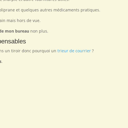
Doliprane et quelques autres médicaments pratiques.
ain mais hors de vue.
e de mon bureau
non plus.
spensables
ns un tiroir donc pourquoi un
trieur de courrier
?
s
.