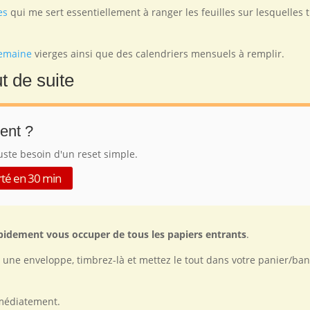
es
qui me sert essentiellement à ranger les feuilles sur lesquelles t
semaine
vierges ainsi que des calendriers mensuels à remplir.
t de suite
ent ?
uste besoin d'un reset simple.
arté en 30 min
pidement vous occuper de tous les papiers entrants
.
ns une enveloppe, timbrez-là et mettez le tout dans votre panier/ba
immédiatement.