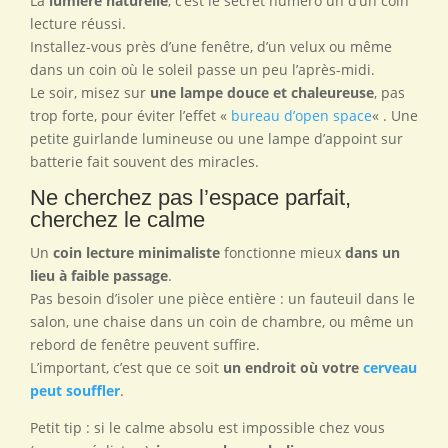
La
lumière naturelle
, c’est le secret numéro un d’un coin
lecture réussi.
Installez-vous près d’une fenêtre, d’un velux ou même
dans un coin où le soleil passe un peu l’après-midi.
Le soir, misez sur
une lampe douce et chaleureuse
, pas
trop forte, pour éviter l’effet «
bureau d’open space
« . Une
petite guirlande lumineuse ou une lampe d’appoint sur
batterie fait souvent des miracles.
Ne cherchez pas l’espace parfait,
cherchez le calme
Un
coin lecture minimaliste
fonctionne mieux
dans un
lieu à faible passage
.
Pas besoin d’isoler une pièce entière : un fauteuil dans le
salon, une chaise dans un coin de chambre, ou même un
rebord de fenêtre peuvent suffire.
L’important, c’est que ce soit
un endroit où votre
cerveau
peut souffler
.
Petit tip : si le calme absolu est impossible chez vous